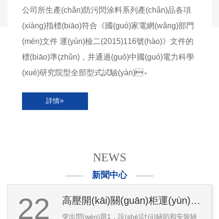
公司所生產(chǎn)防污閃涂料系列產(chǎn)品各項
(xiàng)指標(biāo)符合《國(guó)家電網(wǎng)部門
(mén)文件 運(yùn)檢二(2015)116號(hào)》文件的
標(biāo)準(zhǔn)，并通過(guò)中國(guó)電力科學
(xué)研究院型全部型式試驗(yàn)。
詳情
NEWS
新聞中心
22
高壓開(kāi)關(guān)柜運(yùn)行中的突出問(wèn)題及解決方案
突出問(wèn)題1，設(shè)計(jì)缺陷和安裝缺