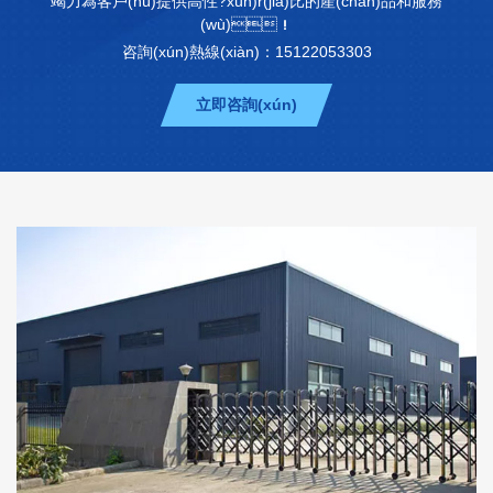
竭力為客戶(hù)提供高性?xún)r(jià)比的產(chǎn)品和服務
(wù)！
咨詢(xún)熱線(xiàn)：15122053303
立即咨詢(xún)