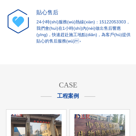
貼心售后
24小時(shí)服務(wù)熱線(xiàn)：15122053303，
我們會(huì)在1小時(shí)內(nèi)做出售后響應
(yīng)，快速趕赴施工地點(diǎn)，為客戶(hù)提供
貼心的售后服務(wù)。
CASE
工程案例