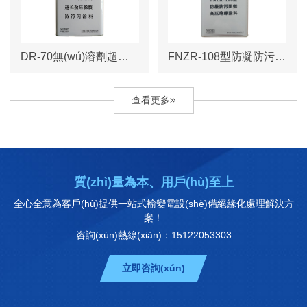
DR-70無(wú)溶劑超長(zhǎng)效硅橡膠防污閃涂料
FNZR-108型防凝防污阻燃高壓絕緣涂料
查看更多
質(zhì)量為本、用戶(hù)至上
全心全意為客戶(hù)提供一站式輸變電設(shè)備絕緣化處理解決方
案！
咨詢(xún)熱線(xiàn)：15122053303
立即咨詢(xún)